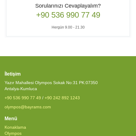
Sorularınızı Cevaplayalım?
+90 536 990 77 49
Hergün 9.00 - 21.30
İletişim
Yazır Mahallesi Olympos Sokak No:31 PK:07350
Antalya-Kumluca
+90 536 990 77 49
/
+90 242 892 1243
olympos@bayrams.com
Menü
Konaklama
Olympos