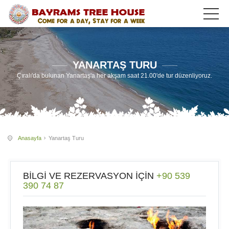
YANARTAŞ TURU
Çıralı'da bulunan Yanartaş'a her akşam saat 21.00'de tur düzenliyoruz.
Anasayfa
Yanartaş Turu
BİLGİ VE REZERVASYON İÇİN
+90 539
390 74 87