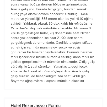
sonra yanar boğazı denilen bölgeye gelinmektedir.
Araçla geliş yolu burada bittiği gibi, bundan sonraki
süreç yaya olarak devam edecektir. Uzunluğu 1400
metre ve yüksekliği, 355 metre olan bu yol, %10 eğime
sahiptir.
Yaklaşık olarak 30 dakikalık bir yürüyüş ile
Yanartaş’a ulaşmak mümkün olacaktır.
Minimum 8
kişi ile gerçekleşen turlar, kış döneminde saat 20'den
sonra yaz döneminde ise saat 21:00 ’den sonra
gerçekleşmek durumundadır. Özellikle ateşten istifade
etmek için yanında marşmelov, sucuk ve sosis
götürenler bu fırsattan faydalanabilir. Bununla beraber
farklı içeceklerle birlikte buradaki etkinliği daha farklı bir
şekilde gerçekleştirmek mümkün olmaktadır. Gidiş-geliş,
yürüyüş ile 1 saat sürerken, Yanartaş'ta geçirilecek
sürenin de 1 saat olduğun söyleyebiliriz. Araçla gidiş
geliş süresini de hesapladığımızda saat 24:00 gibi
Bayrams ağaç evlere ulaşmak mümkün olacaktır.
Hotel Rezervasyon Formu