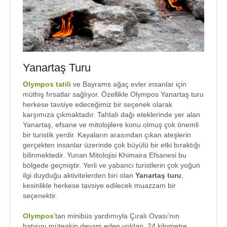
Yanartaş Turu
Olympos tatili
ve Bayrams ağaç evler insanlar için
müthiş fırsatlar sağlıyor. Özellikle Olympos Yanartaş turu
herkese tavsiye edeceğimiz bir seçenek olarak
karşımıza çıkmaktadır. Tahtalı dağı eteklerinde yer alan
Yanartaş, efsane ve mitolojilere konu olmuş çok önemli
bir turistik yerdir. Kayaların arasından çıkan ateşlerin
gerçekten insanlar üzerinde çok büyülü bir etki bıraktığı
bilinmektedir. Yunan Mitolojisi Khimaira Efsanesi bu
bölgede geçmiştir. Yerli ve yabancı turistlerin çok yoğun
ilgi duyduğu aktivitelerden biri olan
Yanartaş turu
,
kesinlikle herkese tavsiye edilecek muazzam bir
seçenektir.
Olympos
’tan minibüs yardımıyla Çıralı Ovası’nın
batısını müteakip devam eden yoldan, 24 kilometre